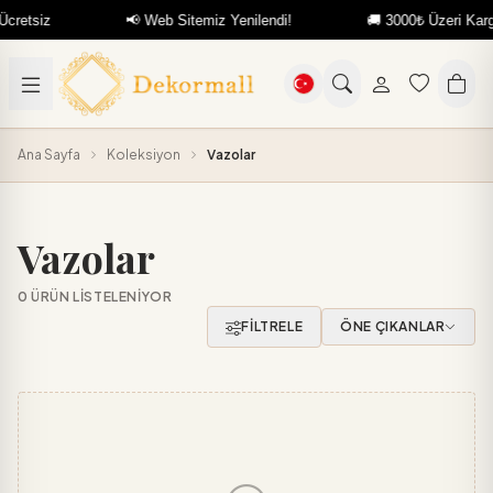
retsiz
📢 Web Sitemiz Yenilendi!
🚚 3000₺ Üzeri Kargo 
Ana Sayfa
Koleksiyon
Vazolar
Vazolar
0 ÜRÜN LISTELENIYOR
FILTRELE
ÖNE ÇIKANLAR