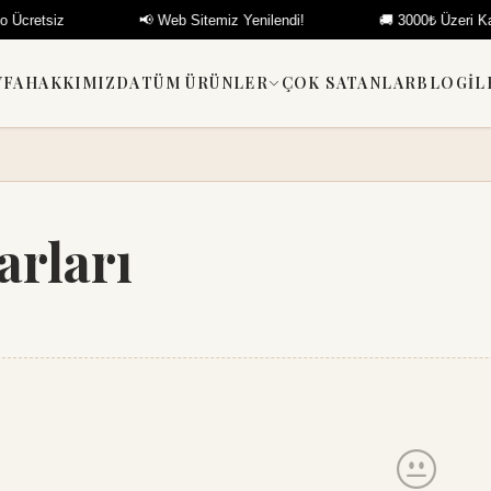
retsiz
📢 Web Sitemiz Yenilendi!
🚚 3000₺ Üzeri Kargo 
YFA
HAKKIMIZDA
TÜM ÜRÜNLER
ÇOK SATANLAR
BLOG
İL
arları