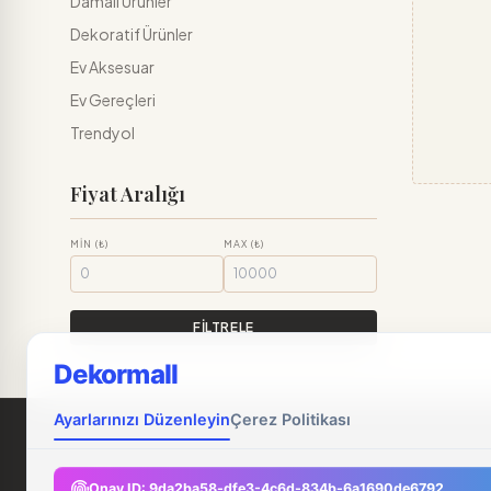
Damalı Ürünler
Dekoratif Ürünler
Ev Aksesuar
Ev Gereçleri
Trendyol
Fiyat Aralığı
MIN (₺)
MAX (₺)
FİLTRELE
Dekormall
Ayarlarınızı Düzenleyin
Çerez Politikası
Onay ID:
9da2ba58-dfe3-4c6d-834b-6a1690de6792