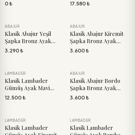
Vizon Şapka
0 ₺
17.580 ₺
ABAJUR
ABAJUR
YENI
YENI
Sepete Ekle
Sepete Ekle
Klasik Abajur Yeşil
Klasik Abajur Kiremit
Şapka Bronz Ayak
Şapka Bronz Ayak
51cm.
51cm.
3.290 ₺
3.600 ₺
LAMBADER
ABAJUR
YENI
YENI
Sepete Ekle
Sepete Ekle
Klasik Lambader
Klasik Abajur Bordo
Gümüş Ayak Mavi
Şapka Bronz Ayak
Şapka 170cm.
51cm.
12.500 ₺
3.600 ₺
LAMBADER
LAMBADER
YENI
YENI
Sepete Ekle
Sepete Ekle
Klasik Lambader
Klasik Lambader