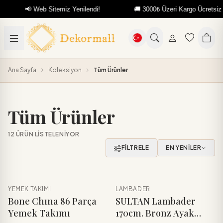
📢 Web Sitemiz Yenilendi!
🚚 3000₺ Üzeri Kargo Ücretsiz
Ana Sayfa
Koleksiyon
Tüm Ürünler
Tüm Ürünler
12 ÜRÜN LISTELENIYOR
FILTRELE
EN YENİLER
YEMEK TAKIMI
LAMBADER
YENI
YENI
Sepete Ekle
Sepete Ekle
Bone Chına 86 Parça
SULTAN Lambader
Yemek Takımı
170cm. Bronz Ayak