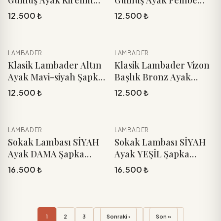
Gümüş Ayak Kiremit
Gümüş Ayak Pembe
Turuncu Şapka 170cm.
Şapka 170cm.
12.500 ₺
12.500 ₺
LAMBADER
LAMBADER
YENI
YENI
Sepete Ekle
Sepete Ekle
Klasik Lambader Altın
Klasik Lambader Vizon
Ayak Mavi-siyah Şapka
Başlık Bronz Ayak
170cm.
170cm.
12.500 ₺
12.500 ₺
LAMBADER
LAMBADER
YENI
YENI
Sepete Ekle
Sepete Ekle
Sokak Lambası SİYAH
Sokak Lambası SİYAH
Ayak DAMA Şapka
Ayak YEŞİL Şapka
170cm.
170cm.
16.500 ₺
16.500 ₺
1
2
3
Sonraki ›
Son »