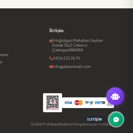
İletişim
Ertuğrulgazi Mahallesi Seyhan
Sokak 36/2 Cebeci/
Çankaya/ANKARA
şmesi
0506 232 76 70
si
info@dekormall.com
İLETIŞIM
Gizlilik Politikası
Kullanım Koşulları
İade Politikası