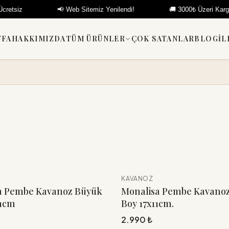
siz
📢 Web Sitemiz Yenilendi!
🚚 3000₺ Üzeri Kargo Üc
YFA
HAKKIMIZDA
TÜM ÜRÜNLER
ÇOK SATANLAR
BLOG
İL
KAVANOZ
YENI
Sepete Ekle
Sepete Ekle
a Pembe Kavanoz Büyük
Monalisa Pembe Kavano
11cm
Boy 17x11cm.
2.990 ₺