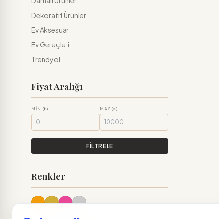
Damalı Ürünler
Dekoratif Ürünler
Ev Aksesuar
Ev Gereçleri
Trendyol
Fiyat Aralığı
MIN (₺)
MAX (₺)
FİLTRELE
Renkler