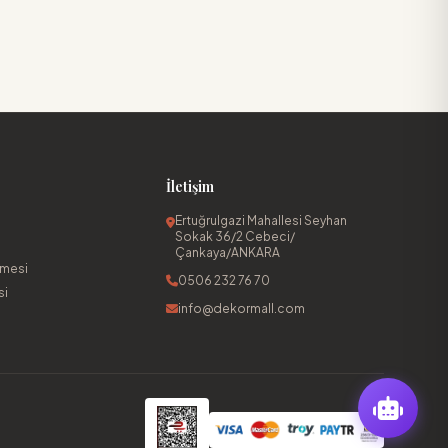
İletişim
Ertuğrulgazi Mahallesi Seyhan
Sokak 36/2 Cebeci/
Çankaya/ANKARA
şmesi
0506 232 76 70
si
info@dekormall.com