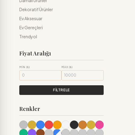
Damalı Ürünler
Dekoratif Ürünler
Ev Aksesuar
Ev Gereçleri
Trendyol
Fiyat Aralığı
MIN (₺)
MAX (₺)
FİLTRELE
Renkler