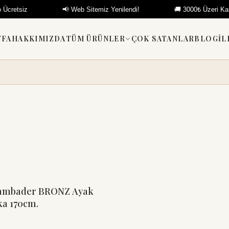
etsiz
📢 Web Sitemiz Yenilendi!
🚚 3000₺ Üzeri Kargo Ü
YFA
HAKKIMIZDA
TÜM ÜRÜNLER
ÇOK SATANLAR
BLOG
İL
Sepete Ekle
Lambader BRONZ Ayak
ka 170cm.