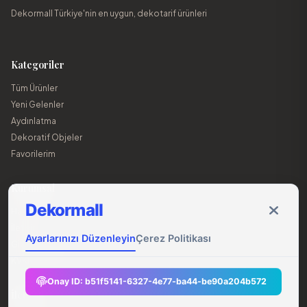
Dekormall Türkiye'nin en uygun, dekotarif ürünleri
Kategoriler
Tüm Ürünler
Yeni Gelenler
Aydınlatma
Dekoratif Objeler
Favorilerim
Kurumsal
Dekormall
Hakkımızda
İletişim
Ayarlarınızı Düzenleyin
Çerez Politikası
Gizlilik Sözleşmesi
KVKK Bildirgesi
Onay ID:
b51f5141-6327-4e77-ba44-be90a204b572
İletişim