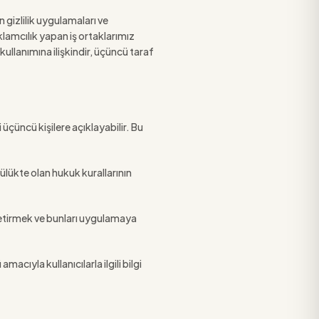
n gizlilik uygulamaları ve
klamcılık yapan iş ortaklarımız
 kullanımına ilişkindir, üçüncü taraf
i üçüncü kişilere açıklayabilir. Bu
lükte olan hukuk kurallarının
getirmek ve bunları uygulamaya
cıyla kullanıcılarla ilgili bilgi