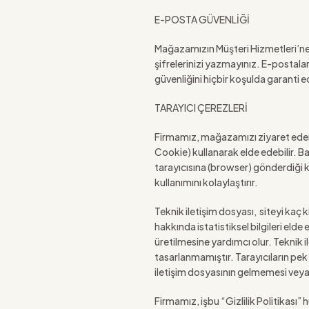
E-POSTA GÜVENLİĞİ
Mağazamızın Müşteri Hizmetleri’ne, 
şifrelerinizi yazmayınız. E-postalar
güvenliğini hiçbir koşulda garanti
TARAYICI ÇEREZLERİ
Firmamız, mağazamızı ziyaret eden ku
Cookie) kullanarak elde edebilir. Ba
tarayıcısına (browser) gönderdiği k
kullanımını kolaylaştırır.
Teknik iletişim dosyası, siteyi kaç ki
hakkında istatistiksel bilgileri elde
üretilmesine yardımcı olur. Teknik i
tasarlanmamıştır. Tarayıcıların pek 
iletişim dosyasının gelmemesi veya t
Firmamız, işbu “Gizlilik Politikası