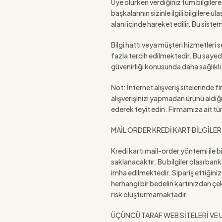
Üye olurken verdiğiniz tüm bilgilere 
başkalarının sizinle ilgili bilgilere
alanı içinde hareket edilir. Bu sist
Bilgi hattı veya müşteri hizmetleri s
fazla tercih edilmektedir. Bu sayede
güvenirliği konusunda daha sağlıklı b
Not: İnternet alışveriş sitelerinde 
alışverişinizi yapmadan ürünü aldığ
ederek teyit edin. Firmamıza ait tüm 
MAİL ORDER KREDİ KART BİLGİLER
Kredi kartı mail-order yöntemi ile b
saklanacaktır. Bu bilgiler olası ban
imha edilmektedir. Sipariş ettiğini
herhangi bir bedelin kartınızdan çek
risk oluşturmamaktadır.
ÜÇÜNCÜ TARAF WEB SİTELERİ VE