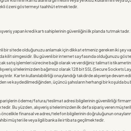
gi bir kısmının kamu alanına girmesini veya yetkisiz kullanımını veya üçü
rekli özeni göstermeyi taahhüt etmektedir.
ışveriş yapan kredi kartı sahiplerinin güvenliğini ilk planda tutmaktadır. K
li bir sitede olduğunuzu anlamak için dikkat etmeniz gereken iki şey var
da kilit simgesidir. Bu güvenli bir internet sayfasında olduğunuzu gösterir
cak satış işlemleri sürecine bağlı olarak ve verdiğiniz talimat istikametind
iler alışveriş sitelerimizden bağımsız olarak 128 bit SSL (Secure Sockets La
rılır. Kartın kullanılabilirliği onaylandığı takdirde alışverişe devam edilir.
 ve kaydedilmediğinden, üçüncü şahısların herhangi bir koşulda bu bi
 siparişlerin ödeme/fatura/teslimat adresi bilgilerinin güvenilirliği firma
edir. Bu yüzden, alışveriş sitelerimizden ilk defa sipariş veren müşterile
öncelikle finansal ve adres/telefon bilgilerinin doğruluğunun onaylanmas
hibi müşteri ile veya ilgili banka ile irtibata geçilmektedir.