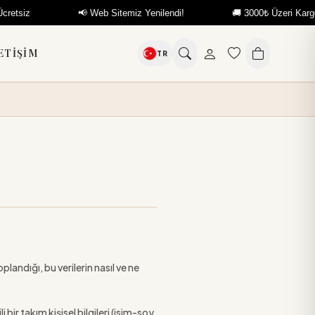
📢 Web Sitemiz Yenilendi!
🚚 3000₺ Üzeri Kargo Ücretsiz
ETIŞIM
TR
oplandığı, bu verilerin nasıl ve ne
bir takım kişisel bilgileri (isim-soy