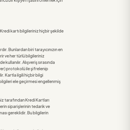
ncü bir kişiye ifşasını önlemek için
redi kartı bilgileriniz hiçbir şekilde
dır. Bunlardan biri tarayıcınızın en
 ve her türlü bilgileriniz
e kullanılır. Alışveriş sırasında
yer) protokolü ile şifrelenip
 Kartla ilgili hiçbir bilgi
lgileri ele geçirmesi engellenmiş
miz tarafından Kredi Kartları
rin siparişlerinin tedarik ve
ı gereklidir. Bu bilgilerin