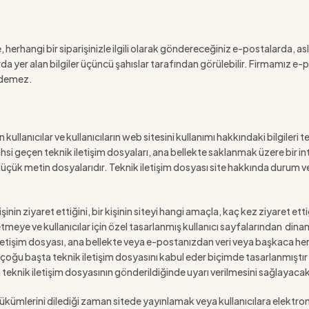
herhangi bir siparişinizle ilgili olarak göndereceğiniz e-postalarda, as
da yer alan bilgiler üçüncü şahıslar tarafından görülebilir. Firmamız e-p
 edemez.
llanıcılar ve kullanıcıların web sitesini kullanımı hakkındaki bilgileri t
hsi geçen teknik iletişim dosyaları, ana bellekte saklanmak üzere bir int
üçük metin dosyalarıdır. Teknik iletişim dosyası site hakkında durum ve 
şinin ziyaret ettiğini, bir kişinin siteyi hangi amaçla, kaç kez ziyaret ett
 etmeye ve kullanıcılar için özel tasarlanmış kullanıcı sayfalarından dina
letişim dosyası, ana bellekte veya e-postanızdan veri veya başkaca herha
çoğu başta teknik iletişim dosyasını kabul eder biçimde tasarlanmıştır a
eknik iletişim dosyasının gönderildiğinde uyarı verilmesini sağlayacak b
” hükümlerini dilediği zaman sitede yayınlamak veya kullanıcılara elek