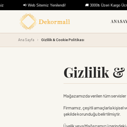
📢 Web Sitemiz Yenilendi!
🚚 3000₺ Üzeri Kargo Ücretsiz
ANASA
Ana Sayfa
Gizlilik & Cookie Politikası
Gizlilik &
Mağazamızda verilen tüm servisler G
Firmamız, çeşitli amaçlarla kişisel ve
şekilde korunduğu belirtilmiştir.
Üyelik veya Mağazamız üzerindeki çeşi