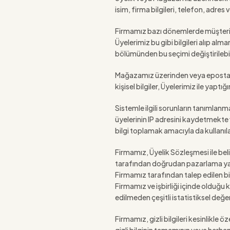
isim, firma bilgileri, telefon, adr
Firmamız bazı dönemlerde müşteriler
Üyelerimiz bu gibi bilgileri alıp al
bölümünden bu seçimi değiştirilebilir
Mağazamız üzerinden veya eposta i
kişisel bilgiler, Üyelerimiz ile yap
Sistemle ilgili sorunların tanımlanma
üyelerinin IP adresini kaydetmekte 
bilgi toplamak amacıyla da kullanılab
Firmamız, Üyelik Sözleşmesi ile belir
tarafından doğrudan pazarlama yapma
Firmamız tarafından talep edilen bil
Firmamız ve işbirliği içinde olduğu 
edilmeden çeşitli istatistiksel değe
Firmamız, gizli bilgileri kesinlikle