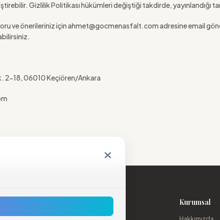
irebilir. Gizlilik Politikası hükümleri değiştiği takdirde, yayınlandığı ta
türlü soru ve önerileriniz için ahmet@gocmenasfalt.com adresine email gön
bilirsiniz.
Sk. 2-18, 06010 Keçiören/Ankara
om
Kategoriler
Kurumsal
Tüm Ürünler
Hakkımızda