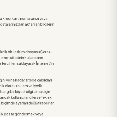
la kredi kartı numaranızı veya
ostalarınızdan aktarılan bilgilerin
eknik bir iletişim dosyası (Çerez-
ernet sitesinin kullanıcının
tercihleri saklayarak İnternet’in
iğini ve ne kadar sitede kaldıkları
mik olarak reklam ve içerik
ngi bir kişisel bilgi almak için
ncak kullanıcılar dilerse teknik
içimde ayarları değiştirebilirler.
tronik posta göndermek veya