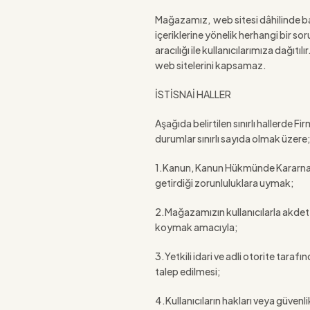
Mağazamız, web sitesi dâhilinde başka
içeriklerine yönelik herhangi bir s
aracılığı ile kullanıcılarımıza dağıt
web sitelerini kapsamaz.
İSTİSNAİ HALLER
Aşağıda belirtilen sınırlı hallerde Fir
durumlar sınırlı sayıda olmak üzere
1.Kanun, Kanun Hükmünde Kararname, 
getirdiği zorunluluklara uymak;
2.Mağazamızın kullanıcılarla akdett
koymak amacıyla;
3.Yetkili idari ve adli otorite taraf
talep edilmesi;
4.Kullanıcıların hakları veya güvenli