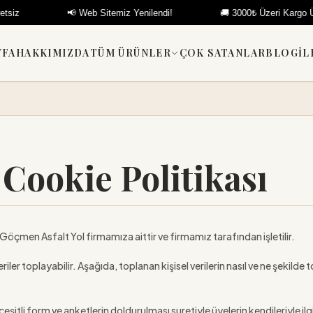
📢 Web Sitemiz Yenilendi!
🚚 3000₺ Üzeri Kargo Ücretsiz
YFA
HAKKIMIZDA
TÜM ÜRÜNLER
ÇOK SATANLAR
BLOG
İL
 Cookie Politikası
öçmen Asfalt Yol firmamıza aittir ve firmamız tarafından işletilir.
riler toplayabilir. Aşağıda, toplanan kişisel verilerin nasıl ve ne şekilde t
tli form ve anketlerin doldurulması suretiyle üyelerin kendileriyle ilgili 