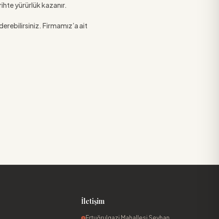
rihte yürürlük kazanır.
derebilirsiniz. Firmamız’a ait
İletişim
Ertuğrulgazi Mahallesi Seyhan