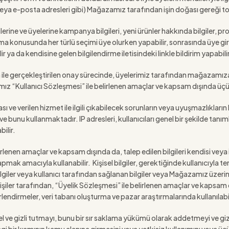
es veya e-posta adresleri gibi) Mağazamız tarafından işin doğası gereği
ine ve üyelerine kampanya bilgileri, yeni ürünler hakkında bilgiler, pr
mama konusunda her türlü seçimi üye olurken yapabilir, sonrasında üye gir
 ya da kendisine gelen bilgilendirme iletisindeki linkle bildirim yapabili
le gerçekleştirilen onay sürecinde, üyelerimiz tarafından mağazamıza
tığımız “Kullanıcı Sözleşmesi” ile belirlenen amaçlar ve kapsam dışında ü
sı ve verilen hizmet ile ilgili çıkabilecek sorunların veya uyuşmazlıkların
ve bunu kullanmaktadır. IP adresleri, kullanıcıları genel bir şekilde t
ilir.
lenen amaçlar ve kapsam dışında da, talep edilen bilgileri kendisi veya iş
k amacıyla kullanabilir. Kişisel bilgiler, gerektiğinde kullanıcıyla tem
giler veya kullanıcı tarafından sağlanan bilgiler veya Mağazamız üzerinden
kişiler tarafından, “Üyelik Sözleşmesi” ile belirlenen amaçlar ve kapsam d
rlendirmeler, veri tabanı oluşturma ve pazar araştırmalarında kullanılabil
 özel ve gizli tutmayı, bunu bir sır saklama yükümü olarak addetmeyi ve gi