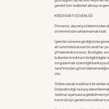
gizli bilginin tamamının veya herhan
gerekli tüm tedbirleri almayı ve ge
KREDİ KARTI GÜVENLİĞİ
Firmamız, alışveriş sitelerimizden al
sistemimizde saklanmamaktadır.
İşlemler sürecine girdiğinizde güven
alt satırında bulunan bir anahtar ya 
şifrelenerek korunur. Bu bilgiler, an
kullanılan kredi kartı ile ilgili bilg
sorgulanmak üzere ilgili bankaya ulaştı
tarafımızdan görüntülenemediğinden
olur.
Online olarak kredi kartı ile verilen
Dolandırıcılığı’na karşı denetlenmekt
teslimat aşamasına gelebilmesi için 
kontrolü için gerekirse kredi kartı sa