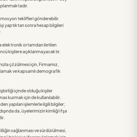
 toplanmaktadır.
omosyon teklifleri gönderebilir.
işi yaptıktan sonra hesap bilgileri
r.
 elektronik ortamdan iletilen
çüncü kişilere açıklanmayacaktır.
 hızla çözülmesi için, Firmamız,
anımlamak ve kapsamlı demografik
birliği içinde olduğu kişiler
as kurmak için de kullanılabilir.
 yapılan işlemlerle ilgili bilgiler;
ışında da, üyelerimizin kimliği ifşa
ir.
zliliğin sağlanması ve sürdürülmesi,