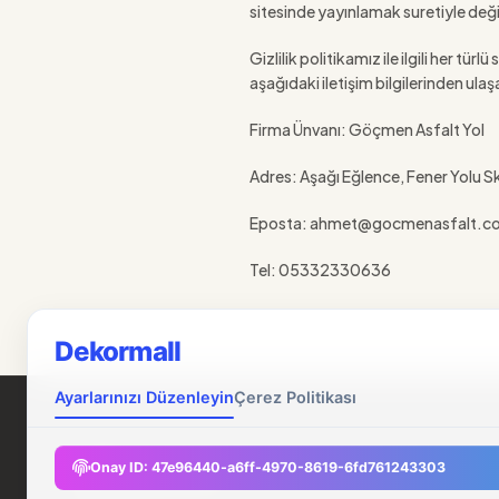
sitesinde yayınlamak suretiyle değişt
Gizlilik politikamız ile ilgili her 
aşağıdaki iletişim bilgilerinden ulaşa
Firma Ünvanı: Göçmen Asfalt Yol
Adres: Aşağı Eğlence, Fener Yolu 
Eposta: ahmet@gocmenasfalt.c
Tel: 05332330636
Dekormall
Ayarlarınızı Düzenleyin
Çerez Politikası
Onay ID:
47e96440-a6ff-4970-8619-6fd761243303