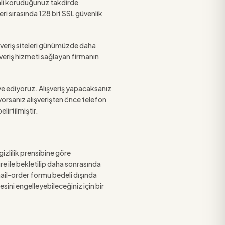
üvenli koruduğunuz takdirde
eri sırasında 128 bit SSL güvenlik
alışveriş siteleri günümüzde daha
ışveriş hizmeti sağlayan firmanın
iye ediyoruz. Alışveriş yapacaksanız
yorsanız alışverişten önce telefon
lirtilmiştir.
gizlilik prensibine göre
üre ile bekletilip daha sonrasında
mail-order formu bedeli dışında
sini engelleyebileceğiniz için bir