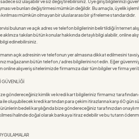
sadece siz ulaşabilir ve siz değiştirebilirsiniz. Üye giriş bilgilerinizi g
 ulaşması ve bunları değiştirmesi mümkün değildir. Bu amaçla, üyelik işleml
em kırılması mümkün olmayan bir uluslararası bir şifreleme standardıdır.
ervisi bulunan ve açık adres ve telefon bilgilerinin belirtildiği İnternet 
 aklınıza takılan bütün konular hakkında detaylı bilgi alabilir, online al
ilgi edinebilirsiniz.
firmanın açık adresinin ve telefonun yer almasına dikkat edilmesini tavs
ınız mağazanın bütün telefon / adres bilgilerini not edin. Eğer güvenmi
online alışveriş sitelerimizde firmamıza dair tüm bilgiler ve firma yeri be
İ GÜVENLİĞİ
ize göndereceğiniz kimlik ve kredi kart bilgileriniz firmamız tarafından 
ka ile oluşubilecek kredi kartından para çekim itirazlarına karşı 60 gün s
z ürünlerin bedeli karşılığında bize göndereceğiniz tarafınızdan onaylı 
ilmesi halinde doğal olarak bankaya itiraz edebilir ve bu tutarın ödenme
 UYGULAMALAR