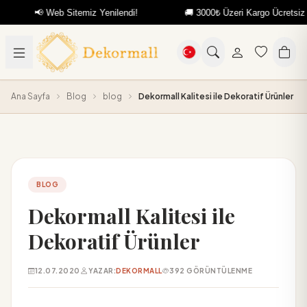
📢 Web Sitemiz Yenilendi!
🚚 3000₺ Üzeri Kargo Ücretsiz
Ana Sayfa
Blog
blog
Dekormall Kalitesi ile Dekoratif Ürünler
BLOG
Dekormall Kalitesi ile
Dekoratif Ürünler
12.07.2020
YAZAR:
DEKORMALL
392 GÖRÜNTÜLENME