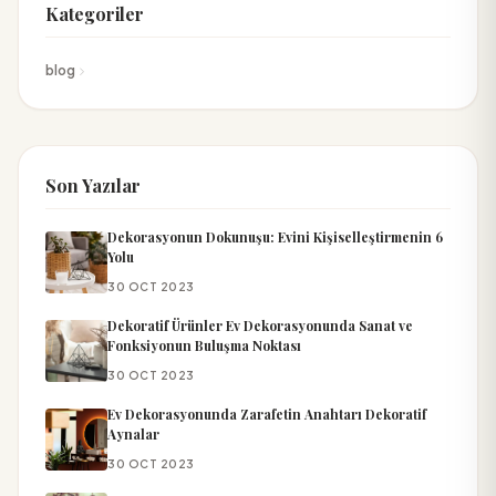
Kategoriler
blog
Son Yazılar
Dekorasyonun Dokunuşu: Evini Kişiselleştirmenin 6
Yolu
30 OCT 2023
Dekoratif Ürünler Ev Dekorasyonunda Sanat ve
Fonksiyonun Buluşma Noktası
30 OCT 2023
Ev Dekorasyonunda Zarafetin Anahtarı Dekoratif
Aynalar
30 OCT 2023