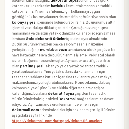
ederken kullanacağınız
dekoratif tepsi
sunumunuza şıklık
katacaktır. Lazer kesim
havluluk
ile mutfak masanıza farklılık
katabilirsiniz. Yine misafirleriniz için kullanmayı uygun
gördüğünüz kolonyalarınızı dekoratif bir görüntüye sahip olan
kolonya şişesi
içerisinde bulundurabilirsiniz. Bu ürünümüz altın
işlemeli ve oldukça dikkat çekicidir. Çocuğunuzun çalışma
masasında ya da sizin yatak odanızda kullanabileceğiniz masa
lambası
Gold dekoratif ürünler
içerisinde yer almaktadır.
Bütün bu ürünlerimizden başka salon masanızın üzerine
yerleştireceğiniz
mumluk
ve
vazolar
odanıza oldukça güzel bir
hava katacaktır. Hem de bu ürünlerimiz işlemeli ve kristal olarak
sizlerin beğenisine sunulmuştur. Ayrıca dekoratif güzellikte
olan
parfüm şişesi
ile banyo ya da yatak odanızda farklılık
yaratabileceksiniz. Yine yatak odanızda kullanmanız için
tasarlanan saklama kutuları içerisine takılarınızı ya da makyaj
malzemelerinizi yerleştirebileceksiniz. Koridorlarınız da boş
kalmasın diye düşündük ve sıklıkla diğer odalara geçişte
kullandığınız bu alana
dekoratif ayna
çeşitleri tasarladık.
Bütün ürünlerimiz için sizleri
Dekormall
mağazalarımıza davet
ediyoruz. Aynı zamanda ürünlerimizi incelemeniz için
dekormall.com
adresimiz sizler için hazırlanmıştır. İlgili ürünler
aşağıdaki sayfa linkinde
https://dekormall.com/kategori/dekoratif-urunler/