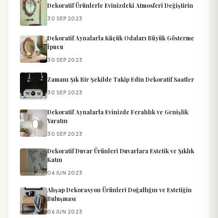
Dekoratif Ürünlerle Evinizdeki Atmosferi Değiştirin
30 SEP 2023
Dekoratif Aynalarla Küçük Odaları Büyük Gösterme
İpucu
30 SEP 2023
Zamanı Şık Bir Şekilde Takip Edin Dekoratif Saatler
30 SEP 2023
Dekoratif Aynalarla Evinizde Ferahlık ve Genişlik
Yaratın
30 SEP 2023
Dekoratif Duvar Ürünleri Duvarlara Estetik ve Şıklık
Katın
06 JUN 2023
Ahşap Dekorasyon Ürünleri Doğallığın ve Estetiğin
Buluşması
06 JUN 2023