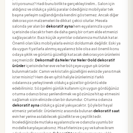
istiyorsunuz? Hadi bunu birlikte gerçekleştirelim… Salon için
aldığınız ve oldukça yüklü paralar ödediğiniz mobilyalar tek
başına yerleşim sağlandığında kendini göstermez. Ancak diğer
dekorasyon malzemeleri ile dikkat çekici olurlar. Mesela
salonda yer alan bir
dekoratif ayna
hem eşyalarınızla uyum
içerisinde olacaktır hem de daha geniş bir ortam elde etmenizi
sağlayacaktır. Bazı küçük ayrıntılar odalarınıza mutluluk katar.
Önemli olan lüks mobilyalarla evinizi doldurmak değildir. Eski ya
da uygun fiyatlarla alınmış eşyalarınız bile olsa asıl önemli konu
odaya şıklık ve görüntü güzelliği katacak dekorasyon ürünlerini
seçmenizdir.
Dekormall’da Neler Var Neler
Gold dekoratif
ürünler
içerisinde her eve ve her bütçeye uygun şık ürünler
bulunmaktadır. Camın ve kristalin güzelliğini evinizde yansıtmak
ister misiniz? Hem de en ışıltılı haliyle ürünlerimizi farklı
odalarınıza yerleştirerek oldukça güzel bir görüntü elde
edebilirsiniz. Sözgelimi günlük kullanım için uygun gördüğünüz
oturma odanızı biraz şenlendirmek ve gözünüze hitap etmesini
sağlamak sizin elinizde olan bir durumdur. Oturma odanıza
dekoratif ayna
oldukça güzel yakışacaktır. Şöyle bir hayal
etmeniz yeterlidir. Ürünlerimiz arasında bulunan
dekoratif saat
evin her yerine asılabilecek güzellikte ve çeşitliktedir.
İncelediğinizde mutlaka eşyalarınızla ve odanızla uyumlu bir
modelle karşılaşacaksınız. Misafirlerinize çay ve kahve ikram