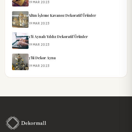
19 MAR 2023
Altın İşleme Kavanoz Dekoratif Ürünler
19 MAR 2023
2’li Aynalı Yıldız Dekoratif Ürünler
19 MAR 2023
3’lü Dekor Ayna
19 MAR 2023