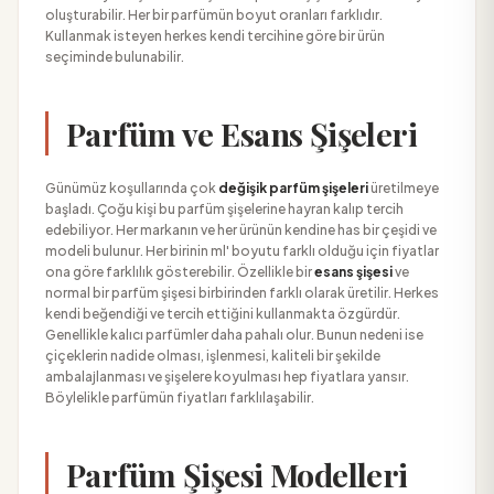
oluşturabilir. Her bir parfümün boyut oranları farklıdır.
Kullanmak isteyen herkes kendi tercihine göre bir ürün
seçiminde bulunabilir.
Parfüm ve Esans Şişeleri
Günümüz koşullarında çok
değişik parfüm şişeleri
üretilmeye
başladı. Çoğu kişi bu parfüm şişelerine hayran kalıp tercih
edebiliyor. Her markanın ve her ürünün kendine has bir çeşidi ve
modeli bulunur. Her birinin ml' boyutu farklı olduğu için fiyatlar
ona göre farklılık gösterebilir. Özellikle bir
esans şişesi
ve
normal bir parfüm şişesi birbirinden farklı olarak üretilir. Herkes
kendi beğendiği ve tercih ettiğini kullanmakta özgürdür.
Genellikle kalıcı parfümler daha pahalı olur. Bunun nedeni ise
çiçeklerin nadide olması, işlenmesi, kaliteli bir şekilde
ambalajlanması ve şişelere koyulması hep fiyatlara yansır.
Böylelikle parfümün fiyatları farklılaşabilir.
Parfüm Şişesi Modelleri