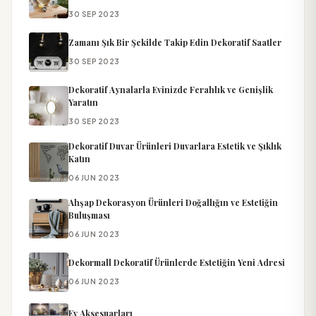
30 SEP 2023
Zamanı Şık Bir Şekilde Takip Edin Dekoratif Saatler
30 SEP 2023
Dekoratif Aynalarla Evinizde Ferahlık ve Genişlik
Yaratın
30 SEP 2023
Dekoratif Duvar Ürünleri Duvarlara Estetik ve Şıklık
Katın
06 JUN 2023
Ahşap Dekorasyon Ürünleri Doğallığın ve Estetiğin
Buluşması
06 JUN 2023
Dekormall Dekoratif Ürünlerde Estetiğin Yeni Adresi
06 JUN 2023
Ev Aksesuarları