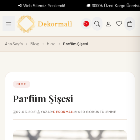
📢 Web Sitemiz Yenilendi!
🚚 3000₺ Üzeri Kargo Ücretsiz
Ana Sayfa
Blog
blog
Parfüm Şişesi
BLOG
Parfüm Şişesi
09.03.2021
YAZAR:
DEKORMALL
450 GÖRÜNTÜLENME