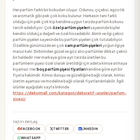
Her parfüm farklı bir kokudan oluşur. Odunsu, çiçeksi, egzotik
ve aromatik gibi pek çok koku bulunur. Herkesin teni farklı
olduğu için pek çok kişi kendine uygun tarzda parfüm kokusu
tercih edebiliyor. Çok
özel parfüm şişeleri
sayesinde kişiler
kendini oldukça değerli ve özel hissedebilir. Alımlı ve ilgi çekici
parfüm şişeleri sayesinde bu parfüm şişeleri çok tutulabiliyor.
Özellikle günümüzde en çok
cam parfüm şişeleri
yoğun ilgiye
maruz kalır. Birbirinden güzel ve göz alıcı parfümler dikkat çekici
bir haldedir. Her markaya göre ayrı tarzda üretilen bu
parfümlerin şişesi özel olarak üretildiği için adeta kimse atmaya
kıyamaz. Her
boş
parfüm şişesi fiyatları
kendine göre ayrı bir
fiyata hakimdir. Kimisi duruşu ve güzelliğine bağlı olarak, kimisi
üretim aşaması ve modeline bağlı olarak fiyatlandırılabilir. İlgili
ürünler aşağıdaki sayfa linkinde
https://dekormall.com/kategori/dekoratif-urunler/parfum-
sisesi/
YAZIYI PAYLAŞ:
FACEBOOK
TWITTER
LINKEDIN
WHATSAPP