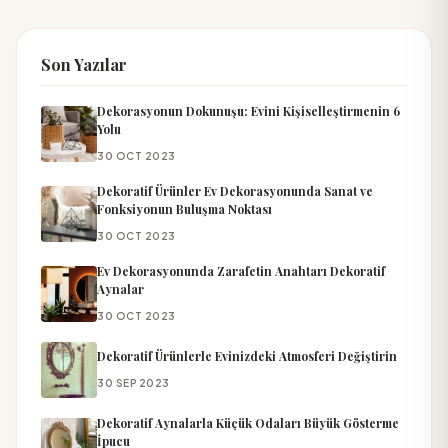
Son Yazılar
Dekorasyonun Dokunuşu: Evini Kişiselleştirmenin 6
Yolu
30 OCT 2023
Dekoratif Ürünler Ev Dekorasyonunda Sanat ve
Fonksiyonun Buluşma Noktası
30 OCT 2023
Ev Dekorasyonunda Zarafetin Anahtarı Dekoratif
Aynalar
30 OCT 2023
Dekoratif Ürünlerle Evinizdeki Atmosferi Değiştirin
30 SEP 2023
Dekoratif Aynalarla Küçük Odaları Büyük Gösterme
İpucu