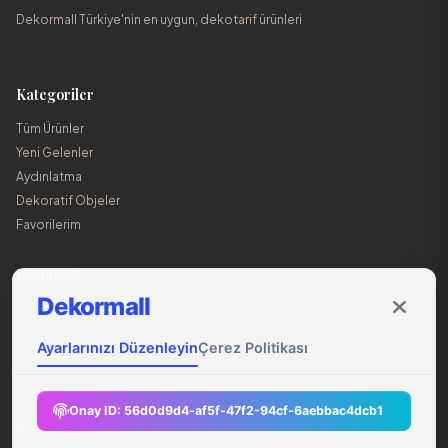
Dekormall Türkiye'nin en uygun, dekotarif ürünleri
Kategoriler
Tüm Ürünler
Yeni Gelenler
Aydınlatma
Dekoratif Objeler
Favorilerim
Kurumsal
Dekormall
Hakkımızda
İletişim
Ayarlarınızı Düzenleyin
Çerez Politikası
Gizlilik Sözleşmesi
KVKK Bildirgesi
Onay ID:
56d0d9d4-af5f-47f2-94cf-6aebbac4dcb1
İletişim