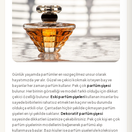
Günlük yaşamda parfümler en vazgeçilmez unsur olarak
hayatımızda yer alır. Güzel ve çekici kokmak isteyen bay ve
bayanlar her zaman parfüm kullanır. Pek çok
parfüm şişesi
bulunur. Her birinin görselliği ve modeli farklı olduğu için dikkat
çekici özelliği bulunur.
Eski parfüm şişeleri
kullanan insanlar bu
sayede birbirlerini rahatsız etmekten kaçınır ve bu durumda
oldukça etkili olur. Çantadan hiçbir şekilde çıkmayan parfüm
şişeleri en iyi şekilde saklanır.
Dekoratif parfüm şişesi
sayesinde dikkatleri üzerinize çekebilirsiniz. Pek çok kişi en çok
parfüm şişelerinin modellerini beğenerek parfümü alıp
kullanmaya başlar. Bazı kişiler ise parfüm şişeleriyle koleksiyon