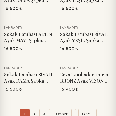
Ayak DAMA Şapka
Ayak YEŞİL Şapka
170cm.
170cm.
16.500 ₺
16.500 ₺
LAMBADER
LAMBADER
YENI
YENI
Sepete Ekle
Sepete Ekle
Sokak Lambası ALTIN
Sokak Lambası SİYAH
Ayak MAVİ Şapka
Ayak YEŞİL Şapka
170cm.
170cm.
16.500 ₺
16.500 ₺
LAMBADER
LAMBADER
YENI
YENI
Sepete Ekle
Sepete Ekle
Sokak Lambası SİYAH
Erva Lambader 170cm.
Ayak DAMA Şapka
BRONZ Ayak VİZON
170cm.
Rengi Şapka
16.500 ₺
16.400 ₺
1
2
3
Sonraki ›
Son »