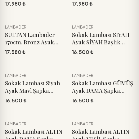
Şapka 170cm.
Şapka 170cm.
17.980 ₺
17.980 ₺
LAMBADER
LAMBADER
YENI
YENI
Sepete Ekle
Sepete Ekle
SULTAN Lambader
Sokak Lambası SİYAH
170cm. Bronz Ayak
Ayak SİYAH Başlık
Vizon Şapka
170cm.
17.580 ₺
16.500 ₺
LAMBADER
LAMBADER
YENI
YENI
Sepete Ekle
Sepete Ekle
Sokak Lambası Siyah
Sokak Lambası GÜMÜŞ
Ayak Mavi Şapka
Ayak DAMA Şapka
170cm.
170cm.
16.500 ₺
16.500 ₺
LAMBADER
LAMBADER
YENI
YENI
Sepete Ekle
Sepete Ekle
Sokak Lambası ALTIN
Sokak Lambası ALTIN