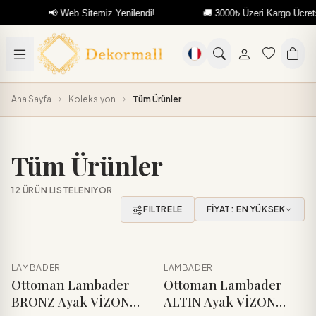
📢 Web Sitemiz Yenilendi!
🚚 3000₺ Üzeri Kargo Ücretsiz
Ana Sayfa
Koleksiyon
Tüm Ürünler
Tüm Ürünler
12 ÜRÜN LISTELENIYOR
FILTRELE
FİYAT: EN YÜKSEK
LAMBADER
LAMBADER
YENI
YENI
Sepete Ekle
Sepete Ekle
Ottoman Lambader
Ottoman Lambader
BRONZ Ayak VİZON
ALTIN Ayak VİZON