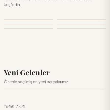
keşfedin.
Ahşap Saat
Ayaklı Fanus
Bardaklar
Çaydanlık
Çok Satanlar
Dekoratif Aksesuarlar
Yeni Gelenler
Özenle seçilmiş en yeni parçalarımız.
YEMEK TAKIMI
YENİ
Sepete Ekle