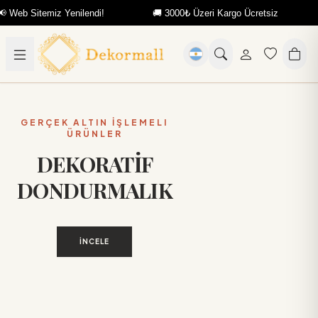
itemiz Yenilendi!
🚚 3000₺ Üzeri Kargo Ücretsiz
📢 We
GERÇEK ALTIN İŞLEMELI
ÜRÜNLER
DEKORATİF
DONDURMALIK
İNCELE