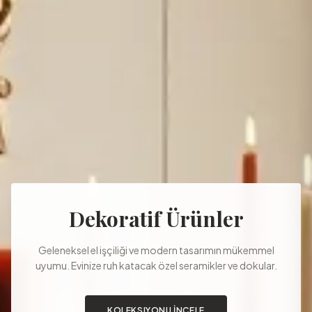
Dekoratif Ürünler
Geleneksel el işçiliği ve modern tasarımın mükemmel
uyumu. Evinize ruh katacak özel seramikler ve dokular.
KOLEKSIYONU İNCELE