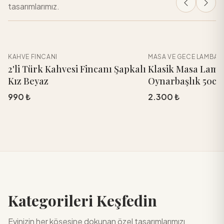
tasarımlarımız.
MASA VE GECE LAMBASI
BANYO DÜZENLEYICI
POPÜLER
POPÜLER
Sepete Ekle
Sepe
kalı
Klasik Masa Lambası
3 Kollu Havlulu
Oynarbaşlık 50cm.
2.300 ₺
0 ₺
Kategorileri Keşfedin
Evinizin her köşesine dokunan özel tasarımlarımızı